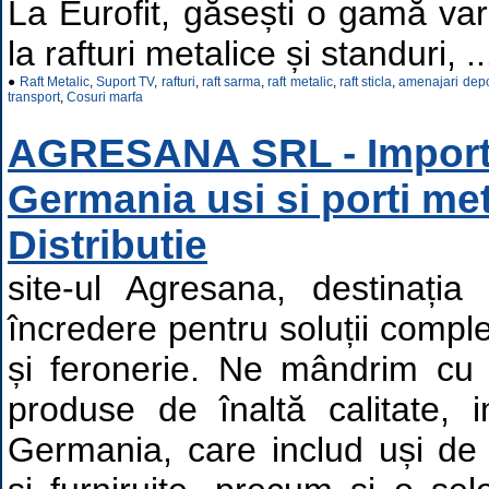
La Eurofit, găsești o gamă va
la rafturi metalice și standuri, ..
●
Raft Metalic
,
Suport TV
,
rafturi
,
raft sarma
,
raft metalic
,
raft sticla
,
amenajari depo
transport
,
Cosuri marfa
AGRESANA SRL - Import
Germania usi si porti met
Distributie
site-ul Agresana, destinați
încredere pentru soluții comple
și feronerie. Ne mândrim cu
produse de înaltă calitate, i
Germania, care includ uși de 