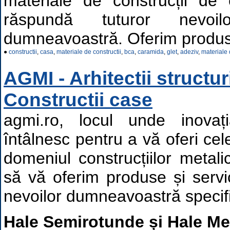
materiale de construcții de 
răspundă tuturor nevoil
dumneavoastră. Oferim produs
●
constructii
,
casa
,
materiale de constructii
,
bca
,
caramida
,
glet
,
adeziv
,
materiale 
AGMI - Arhitectii structuri
Constructii case
agmi.ro, locul unde inovaț
întâlnesc pentru a vă oferi cel
domeniul construcțiilor metal
să vă oferim produse și servi
nevoilor dumneavoastră specif
Hale Semirotunde și Hale Me