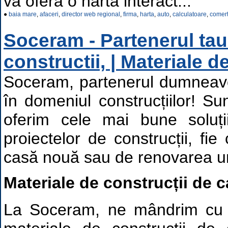
vă oferă o hartă interact...
●
baia mare
,
afaceri
,
director web regional
,
firma
,
harta
,
auto
,
calculatoare
,
comer
Soceram - Partenerul tau
constructii, | Materiale d
Soceram, partenerul dumneavo
în domeniul construcțiilor! S
oferim cele mai bune soluții
proiectelor de construcții, fi
casă nouă sau de renovarea un
Materiale de construcții de c
La Soceram, ne mândrim cu 