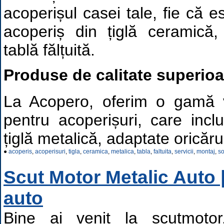
acoperișul casei tale, fie că 
acoperiș din țiglă ceramică,
tablă fălțuită.
Produse de calitate superioa
La Acopero, oferim o gamă 
pentru acoperișuri, care incl
țiglă metalică, adaptate oricărui
●
acoperis
,
acoperisuri
,
tigla
,
ceramica
,
metalica
,
tabla
,
faltuita
,
servicii
,
montaj
,
so
Scut Motor Metalic Auto 
auto
Bine ai venit la scutmotor.