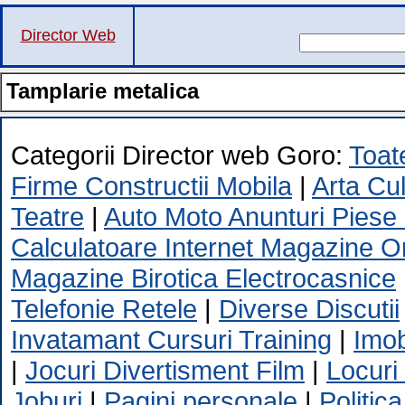
Director Web
Tamplarie metalica
Categorii Director web Goro:
Toate
Firme Constructii Mobila
|
Arta Cu
Teatre
|
Auto Moto Anunturi Piese
Calculatoare Internet Magazine O
Magazine Birotica Electrocasnice
Telefonie Retele
|
Diverse Discutii
Invatamant Cursuri Training
|
Imob
|
Jocuri Divertisment Film
|
Locuri
Joburi
|
Pagini personale
|
Politica