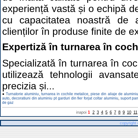
experiență vastă și o echipă 
cu capacitatea noastră de a
clienților în produse finite de e
Expertiză în turnarea în coch
Specializată în turnarea în coc
utilizează tehnologii avansa
precizia și...
●
Turnatorie aluminiu
,
turnarea in cochile metalice
,
piese din aliaje de alumini
auto
,
decoratiuni din aluminiu pt garduri din fier forjat coltar aluminiu
,
suport pan
de gaz
inapoi
1
2
3
4
5
6
7
8
9
10
11
copyright 