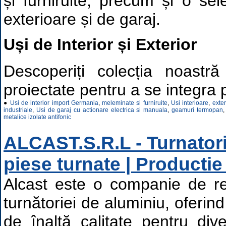
și furniruite, precum și o sel
exterioare și de garaj.
Uși de Interior și Exterior
Descoperiți colecția noastră
proiectate pentru a se integra p
●
Usi de interior import Germania
,
meleminate si furniruite
,
Usi interioare
,
exte
industriale
,
Usi de garaj cu actionare electrica si manuala
,
geamuri termopan
metalice izolate antifonic
ALCAST.S.R.L - Turnatori
piese turnate | Productie
Alcast este o companie de re
turnătoriei de aluminiu, oferind
de înaltă calitate pentru div