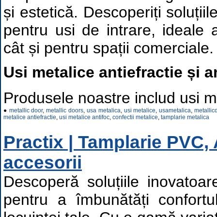
și estetică. Descoperiți soluții
pentru usi de intrare, ideale a
cât și pentru spații comerciale.
Usi metalice antiefractie și a
Produsele noastre includ usi me
●
metallic door
,
metallic doors
,
usa metalica
,
usi metalice
,
usametalica
,
metallic
metalice antiefractie
,
usi metalice antifoc
,
confectii metalice
,
tamplarie metalica
Practix | Tamplarie PVC, 
accesorii
Descoperă soluțiile inovatoar
pentru a îmbunătăți confortul