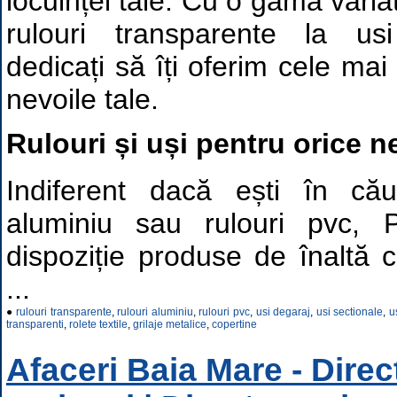
locuinței tale. Cu o gamă varia
rulouri transparente la us
dedicați să îți oferim cele mai
nevoile tale.
Rulouri și uși pentru orice n
Indiferent dacă ești în cău
aluminiu sau rulouri pvc, P
dispoziție produse de înaltă c
...
●
rulouri transparente
,
rulouri aluminiu
,
rulouri pvc
,
usi degaraj
,
usi sectionale
,
u
transparenti
,
rolete textile
,
grilaje metalice
,
copertine
Afaceri Baia Mare - Dire