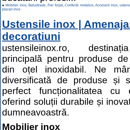
●
Mobilier inox
,
Balustrade
,
Fier forjat
,
Confectii metalice
,
Accesorii inox
,
ustens
placari inox
Ustensile inox | Amenajar
decoratiuni
ustensileinox.ro, destina
principală pentru produse de 
din oțel inoxidabil. Ne 
diversificată de produse și s
perfect funcționalitatea cu 
oferind soluții durabile și inov
dumneavoastră.
Mobilier inox