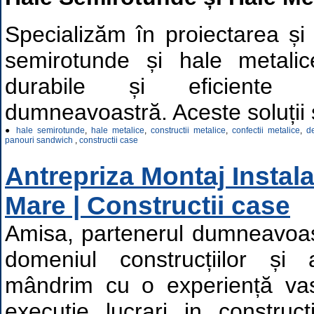
Specializăm în proiectarea și
semirotunde și hale metalice
durabile și eficiente 
dumneavoastră. Aceste soluții s
●
hale semirotunde
,
hale metalice
,
constructii metalice
,
confectii metalice
,
d
panouri sandwich
,
constructii case
Antrepriza Montaj Instala
Mare | Constructii case
Amisa, partenerul dumneavoas
domeniul construcțiilor și a
mândrim cu o experiență vast
executie lucrari in constructi