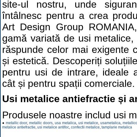
site-ul nostru, unde sigura
întâlnesc pentru a crea prod
Art Design Group ROMANIA
gamă variată de usi metalice,
răspunde celor mai exigente c
și estetică. Descoperiți soluții
pentru usi de intrare, ideale a
cât și pentru spații comerciale.
Usi metalice antiefractie și a
Produsele noastre includ usi me
●
metallic door
,
metallic doors
,
usa metalica
,
usi metalice
,
usametalica
,
metallic
metalice antiefractie
,
usi metalice antifoc
,
confectii metalice
,
tamplarie metalica