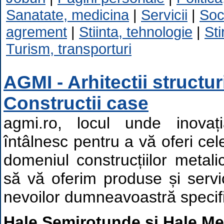
Sanatate, medicina
|
Servicii
|
Soc
agrement
|
Stiinta, tehnologie
|
Sti
Turism, transporturi
AGMI - Arhitectii structuri
Constructii case
agmi.ro, locul unde inovaț
întâlnesc pentru a vă oferi cel
domeniul construcțiilor metal
să vă oferim produse și servi
nevoilor dumneavoastră specif
Hale Semirotunde și Hale Me