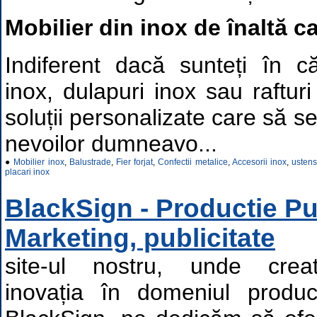
Mobilier din inox de înaltă ca
Indiferent dacă sunteți în 
inox, dulapuri inox sau rafturi
soluții personalizate care să s
nevoilor dumneavo...
●
Mobilier inox
,
Balustrade
,
Fier forjat
,
Confectii metalice
,
Accesorii inox
,
ustens
placari inox
BlackSign - Productie Pub
Marketing, publicitate
site-ul nostru, unde creati
inovația în domeniul producț