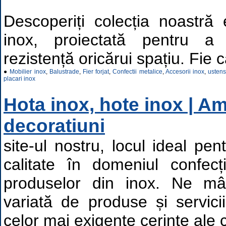
Descoperiți colecția noastră 
inox, proiectată pentru a 
rezistență oricărui spațiu. Fie c
●
Mobilier inox
,
Balustrade
,
Fier forjat
,
Confectii metalice
,
Accesorii inox
,
ustens
placari inox
Hota inox, hote inox | Am
decoratiuni
site-ul nostru, locul ideal pen
calitate în domeniul confecți
produselor din inox. Ne 
variată de produse și servic
celor mai exigente cerințe ale cl