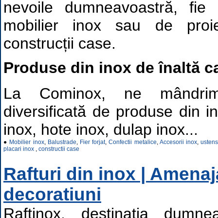
nevoile dumneavoastră, fie
mobilier inox sau de pro
construcții case.
Produse din inox de înaltă ca
La Cominox, ne mândri
diversificată de produse din 
inox, hote inox, dulap inox...
●
Mobilier inox
,
Balustrade
,
Fier forjat
,
Confectii metalice
,
Accesorii inox
,
ustens
placari inox
,
constructii case
Rafturi din inox | Amenaja
decoratiuni
Raftinox, destinația dumnea