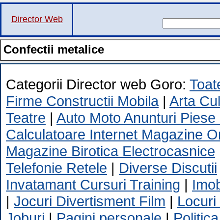
Director Web
Confectii metalice
Categorii Director web Goro:
Toate
Firme Constructii Mobila
|
Arta Cu
Teatre
|
Auto Moto Anunturi Piese
Calculatoare Internet Magazine O
Magazine Birotica Electrocasnice
Telefonie Retele
|
Diverse Discutii
Invatamant Cursuri Training
|
Imob
|
Jocuri Divertisment Film
|
Locuri
Joburi
|
Pagini personale
|
Politica