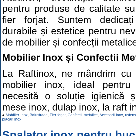
pentru produse de calitate su
fier forjat. Suntem dedicați
durabile și estetice pentru n
de mobilier și confecții metalic
Mobilier Inox și Confectii Me
La Raftinox, ne mândrim cu
mobilier inox, ideal pentru
necesită o soluție igienică ș
mese inox, dulap inox, la raft i
●
Mobilier inox
,
Balustrade
,
Fier forjat
,
Confectii metalice
,
Accesorii inox
,
ustens
placari inox
Spalator inox pentru buca