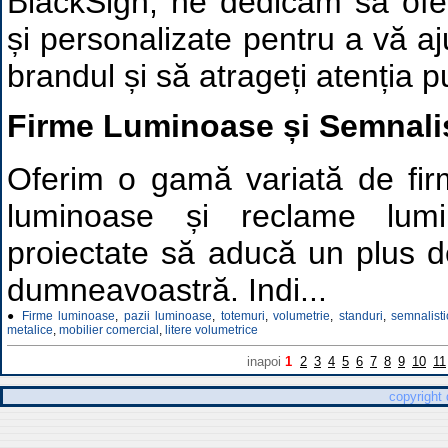
BlackSign, ne dedicăm să ofer
și personalizate pentru a vă aj
brandul și să atrageți atenția pu
Firme Luminoase și Semnali
Oferim o gamă variată de fir
luminoase și reclame lum
proiectate să aducă un plus de 
dumneavoastră. Indi...
●
Firme luminoase
,
pazii luminoase
,
totemuri
,
volumetrie
,
standuri
,
semnalisti
metalice
,
mobilier comercial
,
litere volumetrice
inapoi
1
2
3
4
5
6
7
8
9
10
11
copyright 