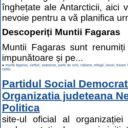
înghețate ale Antarcticii, aici 
nevoie pentru a vă planifica u
Descoperiți Muntii Fagaras
Muntii Fagaras sunt renumiți 
impunătoare și pe...
●
muntii fagaras
,
varfuri
,
avalanse
,
partii de schi
,
cabane
,
refugii
,
lacuri
,
trasee t
cablu
Partidul Social Democrat
Organizatia judeteana Ne
Politica
site-ul oficial al organizați