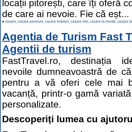
locații pitorești, care îți oferă c
de care ai nevoie. Fie că eșt...
●
cazare
,
cazare pensiuni
,
cazare hoteluri
,
cazare vile
,
cazare la munte
,
cazare l
Agentia de Turism Fast Tr
Agentii de turism
FastTravel.ro, destinația i
nevoile dumneavoastră de căl
pentru a vă oferi cele mai 
vacanță, printr-o gamă variată 
personalizate.
Descoperiți lumea cu ajutoru