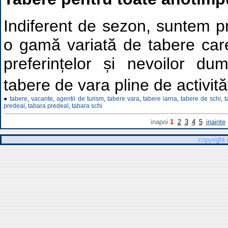
Indiferent de sezon, suntem pr
o gamă variată de tabere car
preferințelor și nevoilor du
tabere de vara pline de activită
●
tabere
,
vacante
,
agentii de turism
,
tabere vara
,
tabere iarna
,
tabere de schi
,
t
predeal
,
tabara predeal
,
tabara schi
inapoi
1
2
3
4
5
inainte
copyright 