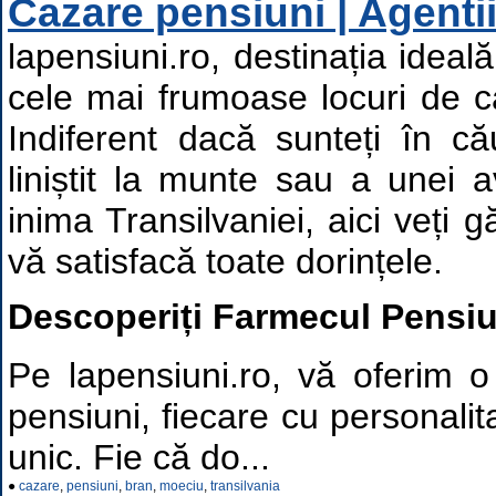
Cazare pensiuni | Agenti
lapensiuni.ro, destinația ideal
cele mai frumoase locuri de 
Indiferent dacă sunteți în că
liniștit la munte sau a unei a
inima Transilvaniei, aici veți 
vă satisfacă toate dorințele.
Descoperiți Farmecul Pensiu
Pe lapensiuni.ro, vă oferim o
pensiuni, fiecare cu personalit
unic. Fie că do...
●
cazare
,
pensiuni
,
bran
,
moeciu
,
transilvania