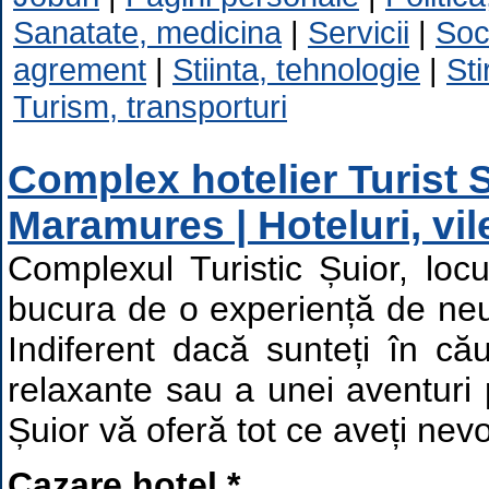
Sanatate, medicina
|
Servicii
|
Soc
agrement
|
Stiinta, tehnologie
|
Sti
Turism, transporturi
Complex hotelier Turist 
Maramures | Hoteluri, vil
Complexul Turistic Șuior, loc
bucura de o experiență de neuit
Indiferent dacă sunteți în că
relaxante sau a unei aventuri 
Șuior vă oferă tot ce aveți nevo
Cazare hotel *