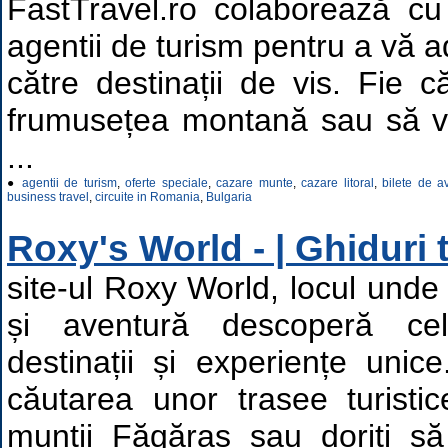
FastTravel.ro colaborează cu
agentii de turism pentru a vă a
către destinații de vis. Fie că
frumusețea montană sau să vă 
...
●
agentii de turism
,
oferte speciale
,
cazare munte
,
cazare litoral
,
bilete de a
business travel
,
circuite in Romania
,
Bulgaria
Roxy's World - | Ghiduri t
site-ul Roxy World, locul unde 
și aventură descoperă ce
destinații și experiențe unic
căutarea unor trasee turisti
munții Făgăraș sau doriți să 