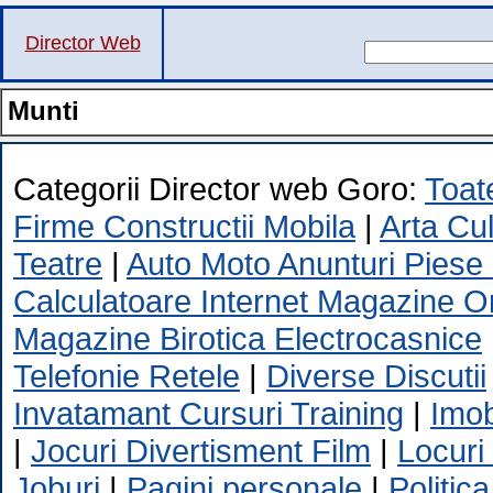
Director Web
Munti
Categorii Director web Goro:
Toate
Firme Constructii Mobila
|
Arta Cu
Teatre
|
Auto Moto Anunturi Piese
Calculatoare Internet Magazine O
Magazine Birotica Electrocasnice
Telefonie Retele
|
Diverse Discutii
Invatamant Cursuri Training
|
Imob
|
Jocuri Divertisment Film
|
Locuri
Joburi
|
Pagini personale
|
Politica