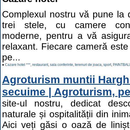
Complexul nostru vă pune la d
trei stele, cu camere conf
moderne, pentru a vă asigura
relaxant. Fiecare cameră este
pe...
●
Cazare hotel ***
,
restaurant
,
sala conferinte
,
terenuri de joaca
,
sport
,
PAINTBAL
Agroturism muntii Harghi
secuime | Agroturism, p
site-ul nostru, dedicat desco
naturale și ospitalității din in
Aici veți găsi o oază de liniș