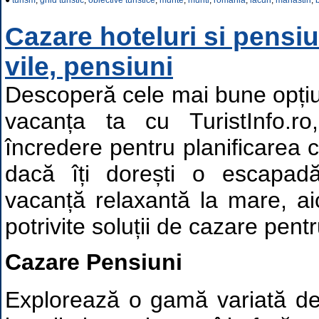
●
turism
,
ghid turistic
,
obiective turistice
,
munte
,
munti
,
romania
,
lacuri
,
manastiri
,
b
Cazare hoteluri si pensiun
vile, pensiuni
Descoperă cele mai bune opțiu
vacanța ta cu TuristInfo.r
încredere pentru planificarea că
dacă îți dorești o escapa
vacanță relaxantă la mare, ai
potrivite soluții de cazare pentr
Cazare Pensiuni
Explorează o gamă variată de 