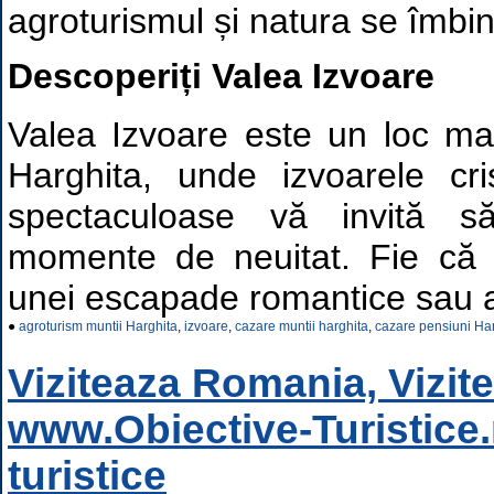
agroturismul și natura se îmbi
Descoperiți Valea Izvoare
Valea Izvoare este un loc mag
Harghita, unde izvoarele cris
spectaculoase vă invită 
momente de neuitat. Fie că s
unei escapade romantice sau a
●
agroturism muntii Harghita
,
izvoare
,
cazare muntii harghita
,
cazare pensiuni Ha
Viziteaza Romania, Vizit
www.Obiective-Turistice.
turistice