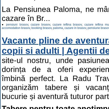
La Pensiunea Paloma, ne mând
cazare în Br...
●
pensiuni brasov
,
cazare brasov
,
cazare ieftina brasov
,
cazare ieftina mu
accomodation brasov
,
booking brasov
,
paloma
,
cazare in brasov
,
pensiune braso
Vacante pline de aventur
copii si adulti | Agentii d
site-ul nostru, unde pasiunea
dorința de a oferi experie
îmbină perfect. La Radu Tra
organizăm tabere și vaca
bucurie și aventură tuturor parti
Tabere pentru toate anotimpu