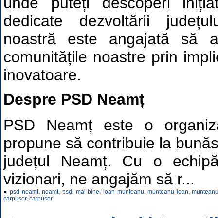
unde puteți descoperi inițiat
dedicate dezvoltării județ
noastră este angajată să 
comunitățile noastre prin implic
inovatoare.
Despre PSD Neamț
PSD Neamț este o organizaț
propune să contribuie la bunăst
județul Neamț. Cu o echipă 
vizionari, ne angajăm să r...
●
psd neamt
,
neamt
,
psd
,
mai bine
,
ioan munteanu
,
munteanu ioan
,
muntean
carpusor
,
carpusor