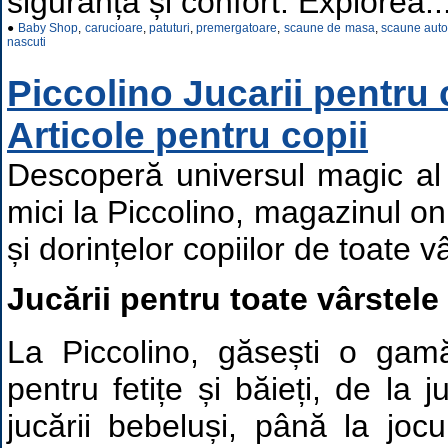
siguranță și confort. Explorea..
●
Baby Shop
,
carucioare
,
patuturi
,
premergatoare
,
scaune de masa
,
scaune aut
nascuti
Piccolino Jucarii pentru c
Articole pentru copii
Descoperă universul magic al j
mici la Piccolino, magazinul on
și dorințelor copiilor de toate v
Jucării pentru toate vârstele 
La Piccolino, găsești o gamă
pentru fetițe și băieți, de la j
jucării bebeluși, până la jocu