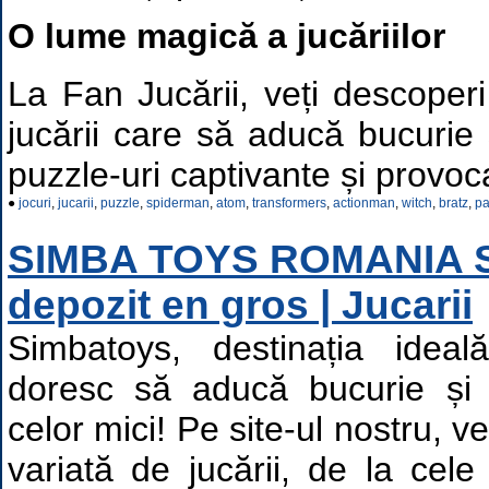
O lume magică a jucăriilor
La Fan Jucării, veți descoper
jucării care să aducă bucurie
puzzle-uri captivante și provoc
●
jocuri
,
jucarii
,
puzzle
,
spiderman
,
atom
,
transformers
,
actionman
,
witch
,
bratz
,
pa
SIMBA TOYS ROMANIA S
depozit en gros | Jucarii
Simbatoys, destinația idea
doresc să aducă bucurie și i
celor mici! Pe site-ul nostru, 
variată de jucării, de la cele 