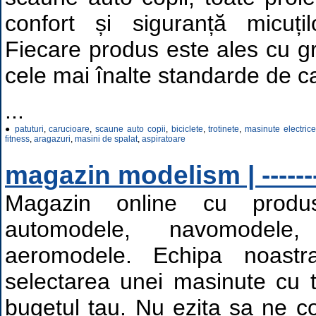
confort și siguranță micuți
Fiecare produs este ales cu gr
cele mai înalte standarde de cal
...
●
patuturi
,
carucioare
,
scaune auto copii
,
biciclete
,
trotinete
,
masinute electric
fitness
,
aragazuri
,
masini de spalat
,
aspiratoare
magazin modelism | -------
Magazin online cu produ
automodele, navomodele
aeromodele. Echipa noast
selectarea unei masinute cu 
bugetul tau. Nu ezita sa ne c