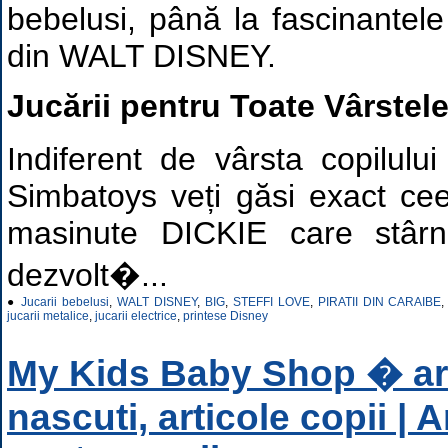
bebelusi, până la fascinantele 
din WALT DISNEY.
Jucării pentru Toate Vârstel
Indiferent de vârsta copilulu
Simbatoys veți găsi exact cee
masinute DICKIE care stârne
dezvolt�...
●
Jucarii bebelusi
,
WALT DISNEY
,
BIG
,
STEFFI LOVE
,
PIRATII DIN CARAIBE
jucarii metalice
,
jucarii electrice
,
printese Disney
My Kids Baby Shop � ar
nascuti, articole copii | A