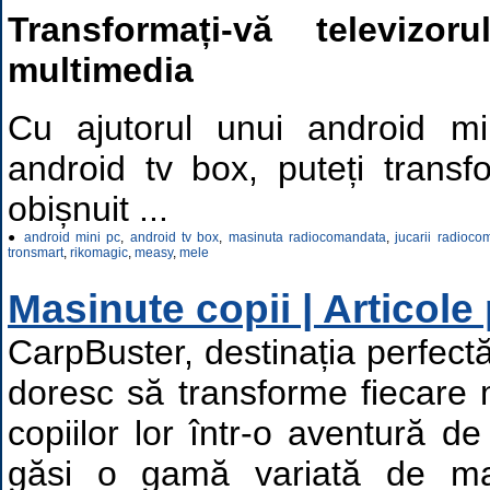
Transformați-vă televizor
multimedia
Cu ajutorul unui android m
android tv box, puteți transf
obișnuit ...
●
android mini pc
,
android tv box
,
masinuta radiocomandata
,
jucarii radioc
tronsmart
,
rikomagic
,
measy
,
mele
Masinute copii | Articole
CarpBuster, destinația perfectă
doresc să transforme fiecare
copiilor lor într-o aventură de
găsi o gamă variată de mas