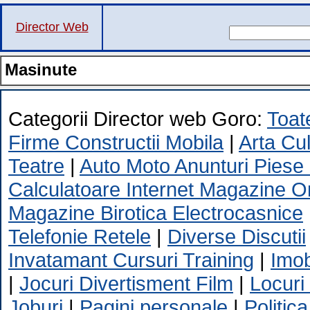
Director Web
Masinute
Categorii Director web Goro:
Toate
Firme Constructii Mobila
|
Arta Cu
Teatre
|
Auto Moto Anunturi Piese
Calculatoare Internet Magazine O
Magazine Birotica Electrocasnice
Telefonie Retele
|
Diverse Discutii
Invatamant Cursuri Training
|
Imob
|
Jocuri Divertisment Film
|
Locuri
Joburi
|
Pagini personale
|
Politica