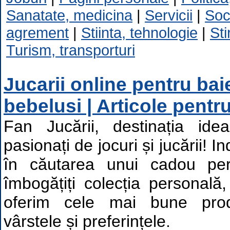
Sanatate, medicina
|
Servicii
|
Soc
agrement
|
Stiinta, tehnologie
|
Sti
Turism, transporturi
Jucarii online pentru baiet
bebelusi | Articole pentru
Fan Jucării, destinația idea
pasionați de jocuri și jucării! I
în căutarea unui cadou per
îmbogățiți colecția personală
oferim cele mai bune pro
vârstele și preferințele.