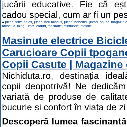
jucării educative. Fie că eș
cadou special, cum ar fi un pest
●
jucarii fetite baieti
,
jucarii nou nascuti
,
jucarii bebelusi
,
jucarii online
,
magazin on
broscuta
,
mingii
,
carti
,
corturi
,
masinute
,
minimodel metalic
Masinute electrice Bicicl
Carucioare Copii tpogan
Copii Casute | Magazine 
Nichiduta.ro, destinația idea
copii deopotrivă! Ne dedică
variată de produse de calita
bucurie și confort în viața de zi 
Descoperă lumea fascinantă a