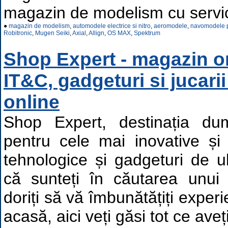
magazin de modelism cu servici
●
magazin de modelism
,
automodele electrice si nitro
,
aeromodele
,
navomodele p
Robitronic
,
Mugen Seiki
,
Axial
,
Allign
,
OS MAX
,
Spektrum
Shop Expert - magazin o
IT&C, gadgeturi si jucari
online
Shop Expert, destinația du
pentru cele mai inovative și 
tehnologice și gadgeturi de u
că sunteți în căutarea unui
doriți să vă îmbunătățiți exper
acasă, aici veți găsi tot ce aveț