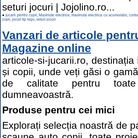
seturi jocuri | Jojolino.ro...
●
jucarii pentru copii
,
Masinute electrice
,
masinuta electrica cu acumulator
,
cortu
copii
,
jocuri tip lego
,
seturi jocuri
Vanzari de articole pentru
Magazine online
articole-si-jucarii.ro, destinația
și copii, unde veți găsi o gam
de calitate pentru toate
dumneavoastră.
Produse pentru cei mici
Explorați selecția noastră de pa
scaune auto copii, toate proie