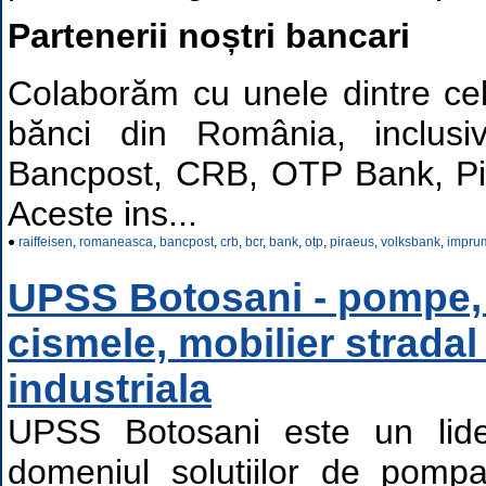
Partenerii noștri bancari
Colaborăm cu unele dintre ce
bănci din România, inclusi
Bancpost, CRB, OTP Bank, Pir
Aceste ins...
●
raiffeisen
,
romaneasca
,
bancpost
,
crb
,
bcr
,
bank
,
otp
,
piraeus
,
volksbank
,
imprum
UPSS Botosani - pompe, 
cismele, mobilier stradal
industriala
UPSS Botosani este un lide
domeniul soluțiilor de pompar