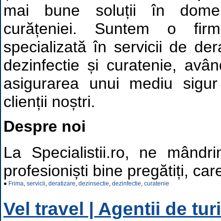
mai bune soluții în domen
curățeniei. Suntem o fir
specializată în servicii de der
dezinfectie și curatenie, avâ
asigurarea unui mediu sigur
clienții noștri.
Despre noi
La Specialistii.ro, ne mând
profesioniști bine pregătiți, care
●
Frima
,
servicii
,
deratizare
,
dezinsectie
,
dezinfectie
,
curatenie
Vel travel | Agentii de tu