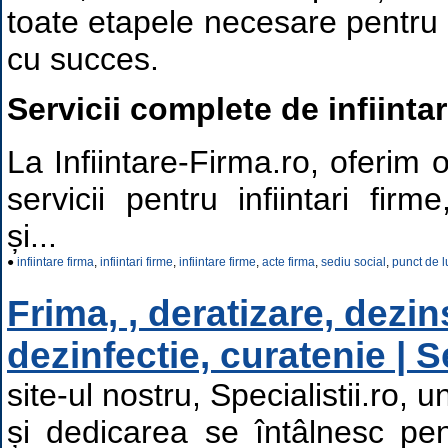
toate etapele necesare pentru
cu succes.
Servicii complete de infiinta
La Infiintare-Firma.ro, oferi
servicii pentru infiintari firm
și...
●
infiintare firma
,
infiintari firme
,
infiintare firme
,
acte firma
,
sediu social
,
punct de l
Frima, , deratizare, dezin
dezinfectie, curatenie | S
site-ul nostru, Specialistii.ro,
și dedicarea se întâlnesc pen