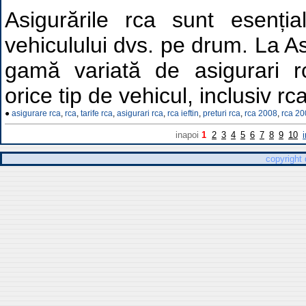
Asigurările rca sunt esenția
vehiculului dvs. pe drum. La As
gamă variată de asigurari rc
orice tip de vehicul, inclusiv r
●
asigurare rca
,
rca
,
tarife rca
,
asigurari rca
,
rca ieftin
,
preturi rca
,
rca 2008
,
rca 20
inapoi
1
2
3
4
5
6
7
8
9
10
copyright 