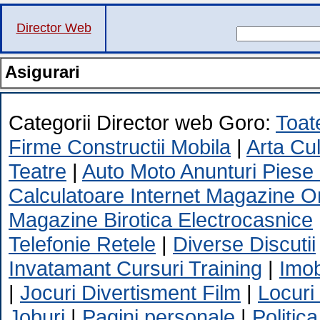
Director Web
Asigurari
Categorii Director web Goro:
Toate
Firme Constructii Mobila
|
Arta Cu
Teatre
|
Auto Moto Anunturi Piese
Calculatoare Internet Magazine O
Magazine Birotica Electrocasnice
Telefonie Retele
|
Diverse Discutii
Invatamant Cursuri Training
|
Imob
|
Jocuri Divertisment Film
|
Locuri
Joburi
|
Pagini personale
|
Politica