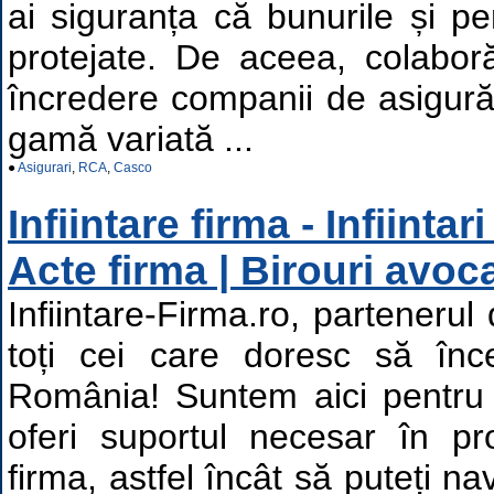
ai siguranța că bunurile și p
protejate. De aceea, colabo
încredere companii de asigurări
gamă variată ...
●
Asigurari
,
RCA
,
Casco
Infiintare firma - Infiintar
Acte firma | Birouri avoc
Infiintare-Firma.ro, partenerul
toți cei care doresc să în
România! Suntem aici pentru 
oferi suportul necesar în pro
firma, astfel încât să puteți na