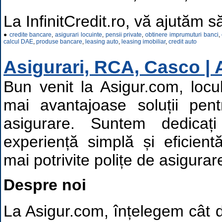
La InfinitCredit.ro, vă ajutăm s
●
credite bancare
,
asigurari locuinte
,
pensii private
,
obtinere imprumuturi banci
,
calcul DAE
,
produse bancare
,
leasing auto
,
leasing imobiliar
,
credit auto
Asigurari, RCA, Casco | 
Bun venit la Asigur.com, locu
mai avantajoase soluții pent
asigurare. Suntem dedicaț
experiență simplă și eficient
mai potrivite polițe de asigurar
Despre noi
La Asigur.com, înțelegem cât 