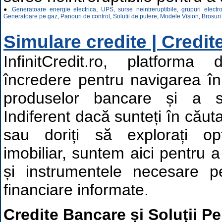
●
Generatoare energie electrica
,
UPS
,
surse neintreruptibile
,
grupuri electr
Generatoare pe gaz
,
Panouri de control
,
Solutii de putere
,
Modele Vision
,
Brosuri
Simulare credite | Credite
InfinitCredit.ro, platform
încredere pentru navigarea î
produselor bancare și a solu
Indiferent dacă sunteți în căut
sau doriți să explorați op
imobiliar, suntem aici pentru a 
și instrumentele necesare pe
financiare informate.
Credite Bancare și Soluții Pe