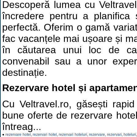
Descoperă lumea cu Veltravel.
încredere pentru a planifica 
perfectă. Oferim o gamă variată
fac vacanțele mai ușoare și mai
în căutarea unui loc de ca
convenabil sau a unor experi
destinație.
Rezervare hotel și apartame
Cu Veltravel.ro, găsești rapi
bune oferte de rezervare hote
întreag...
●
rezervare hotel
,
rezervari hotel
,
rezervari hoteluri
,
rezervare
,
rezervari
,
hoteluri