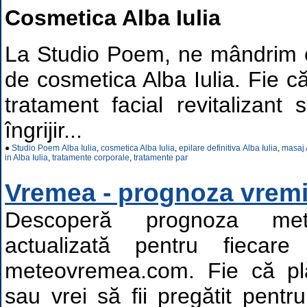
Cosmetica Alba Iulia
La Studio Poem, ne mândrim cu
de cosmetica Alba Iulia. Fie c
tratament facial revitalizant
îngrijir...
●
Studio Poem Alba Iulia
,
cosmetica Alba Iulia
,
epilare definitiva Alba Iulia
,
masaj 
in Alba Iulia
,
tratamente corporale
,
tratamente par
Vremea - prognoza vremii
Descoperă prognoza met
actualizată pentru fiecare
meteovremea.com. Fie că plă
sau vrei să fii pregătit pent