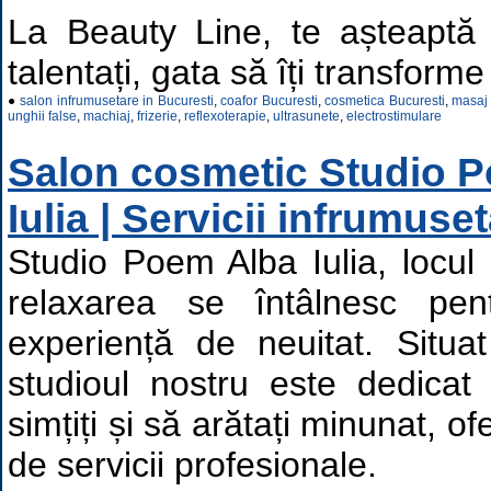
La Beauty Line, te așteaptă o
talentați, gata să îți transforme
●
salon infrumusetare in Bucuresti
,
coafor Bucuresti
,
cosmetica Bucuresti
,
masaj 
unghii false
,
machiaj
,
frizerie
,
reflexoterapie
,
ultrasunete
,
electrostimulare
Salon cosmetic Studio 
Iulia | Servicii infrumuse
Studio Poem Alba Iulia, locul
relaxarea se întâlnesc pe
experiență de neuitat. Situat
studioul nostru este dedicat
simțiți și să arătați minunat, o
de servicii profesionale.