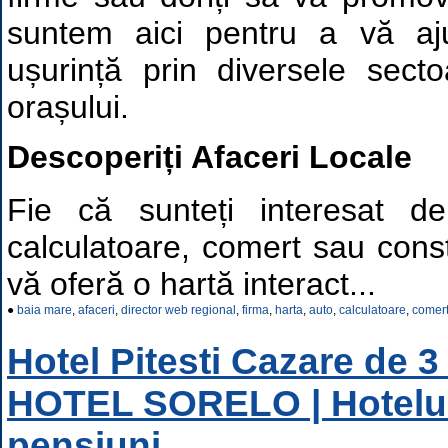
suntem aici pentru a vă aj
ușurință prin diversele sect
orașului.
Descoperiți Afaceri Locale
Fie că sunteți interesat de
calculatoare, comert sau constr
vă oferă o hartă interact...
●
baia mare
,
afaceri
,
director web regional
,
firma
,
harta
,
auto
,
calculatoare
,
comer
Hotel Pitesti Cazare de 3 
HOTEL SORELO | Hoteluri
pensiuni