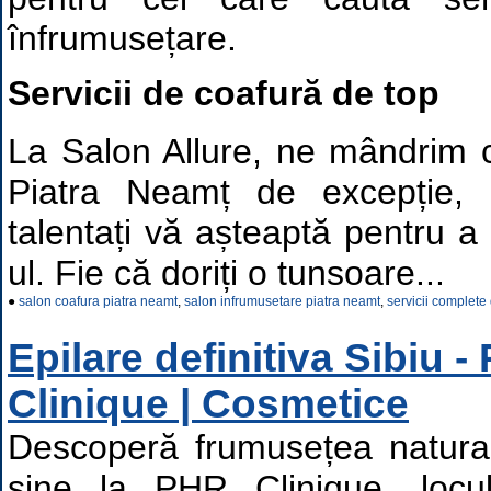
înfrumusețare.
Servicii de coafură de top
La Salon Allure, ne mândrim 
Piatra Neamț de excepție, un
talentați vă așteaptă pentru a
ul. Fie că doriți o tunsoare...
●
salon coafura piatra neamt
,
salon infrumusetare piatra neamt
,
servicii complete
Epilare definitiva Sibiu 
Clinique | Cosmetice
Descoperă frumusețea natural
sine la PHR Clinique, locu