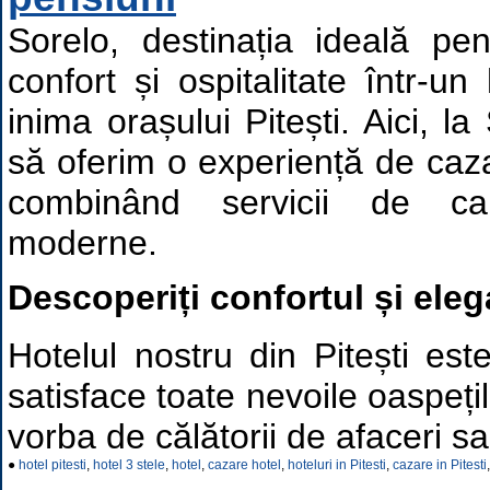
Sorelo, destinația ideală pe
confort și ospitalitate într-un
inima orașului Pitești. Aici, l
să oferim o experiență de caza
combinând servicii de cali
moderne.
Descoperiți confortul și ele
Hotelul nostru din Pitești est
satisface toate nevoile oaspețil
vorba de călătorii de afaceri sa
●
hotel pitesti
,
hotel 3 stele
,
hotel
,
cazare hotel
,
hoteluri in Pitesti
,
cazare in Pitesti