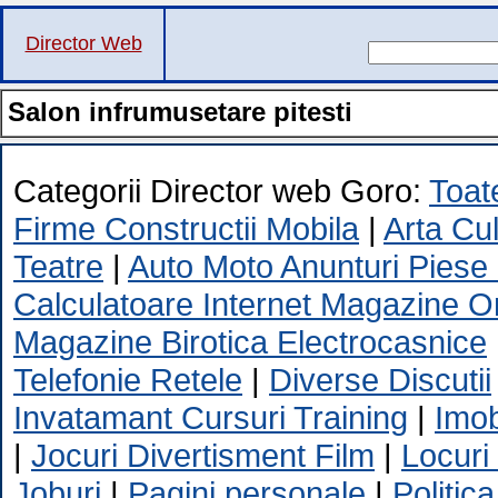
Director Web
Salon infrumusetare pitesti
Categorii Director web Goro:
Toate
Firme Constructii Mobila
|
Arta Cu
Teatre
|
Auto Moto Anunturi Piese
Calculatoare Internet Magazine O
Magazine Birotica Electrocasnice
Telefonie Retele
|
Diverse Discutii
Invatamant Cursuri Training
|
Imob
|
Jocuri Divertisment Film
|
Locuri
Joburi
|
Pagini personale
|
Politica