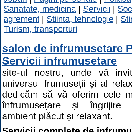
Sanatate, medicina
|
Servicii
|
Soc
agrement
|
Stiinta, tehnologie
|
Sti
Turism, transporturi
salon de infrumusetare Pi
Servicii infrumusetare
site-ul nostru, unde vă invi
universul frumuseții și al rela
dedicăm să vă oferim cele ma
înfrumusețare și îngrijire 
ambient plăcut și relaxant.
Servicii complete de înfrumus