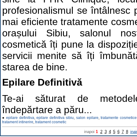
profesionalismul se întâlnesc p
mai eficiente tratamente cosmet
orașului Sibiu, salonul no
cosmetică îți pune la dispoziț
servicii menite să îți îmbună
starea de bine.
Epilare Definitivă
Te-ai săturat de metodel
îndepărtare a păru...
●
epilare definitiva
,
epilare definitiva sibiu
,
salon epilare
,
tratamente cosmetice
tratament intinerire
,
tratament cosmetic
inapoi
1
2
3
4
5
6
7
8
inai