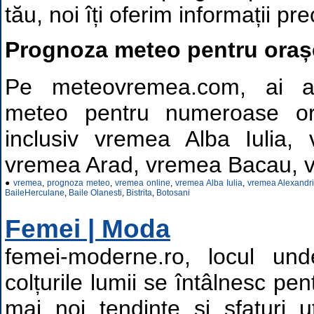
tău, noi îți oferim informații pre
Prognoza meteo pentru orașe
Pe meteovremea.com, ai a
meteo pentru numeroase o
inclusiv vremea Alba Iulia, 
vremea Arad, vremea Bacau, v
●
vremea
,
prognoza meteo
,
vremea online
,
vremea Alba Iulia
,
vremea Alexandr
BaileHerculane
,
Baile Olanesti
,
Bistrita
,
Botosani
Femei | Moda
femei-moderne.ro, locul un
colțurile lumii se întâlnesc pe
mai noi tendințe și sfaturi u