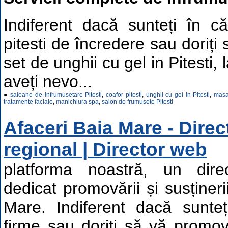
Indiferent dacă sunteți în c
pitesti de încredere sau doriți 
set de unghii cu gel in Pitesti, l
aveți nevo...
●
saloane de infrumusetare Pitesti
,
coafor pitesti
,
unghii cu gel in Pitesti
,
masaj
tratamente faciale
,
manichiura spa
,
salon de frumusete Pitesti
Afaceri Baia Mare - Dire
regional | Director web
platforma noastră, un dire
dedicat promovării și susțineri
Mare. Indiferent dacă sunteț
firme sau doriți să vă promov