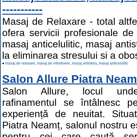
-----------
Masaj de Relaxare - total altfe
ofera servicii profesionale d
masaj anticelulitic, masaj anti
la eliminarea stresului si a obose
●
masaj de relaxare
,
masaj de intretinere
,
masaj antistres
,
masaj anticelulitic
Salon Allure Piatra Neam
Salon Allure, locul und
rafinamentul se întâlnesc p
experiență de neuitat. Situa
Piatra Neamț, salonul nostru es
pentru cei care caută ser