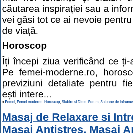
căutarea inspirației sau a inform
vei găsi tot ce ai nevoie pentru 
de viață.
Horoscop
Îți începi ziua verificând ce ți
Pe femei-moderne.ro, horoscop
previziuni detaliate pentru f
ești intere...
●
Femei
,
Femei moderne
,
Horoscop
,
Slabire si Diete
,
Forum
,
Saloane de infrumu
Masaj de Relaxare si Intr
Masaj Antistres, Masaj Ant